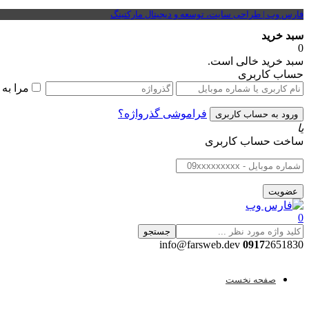
فارس وب | طراحی سایت، توسعه و دیجیتال مارکتینگ
سبد خرید
0
سبد خرید خالی است.
حساب کاربری
مرا به
فراموشی گذرواژه؟
یا
ساخت حساب کاربری
0
جستجو
0917
2651830 info@farsweb.dev
صفحه نخست