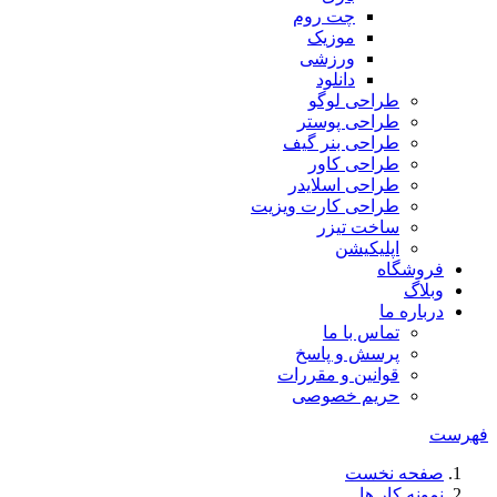
چت روم
موزیک
ورزشی
دانلود
طراحی لوگو
طراحی پوستر
طراحی بنر گیف
طراحی کاور
طراحی اسلایدر
طراحی کارت ویزیت
ساخت تیزر
اپلیکیشن
فروشگاه
وبلاگ
درباره ما
تماس با ما
پرسش و پاسخ
قوانین و مقررات
حریم خصوصی
فهرست
صفحه نخست
نمونه کار ها