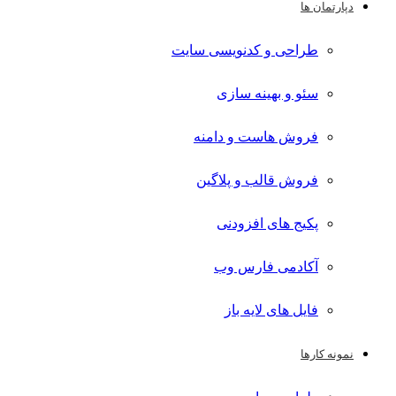
دپارتمان ها
طراحی و کدنویسی سایت
سئو و بهینه سازی
فروش هاست و دامنه
فروش قالب و پلاگین
پکیج های افزودنی
آکادمی فارس وب
فایل های لایه باز
نمونه کارها