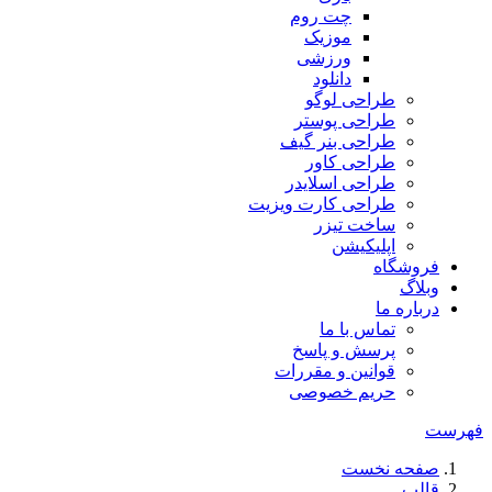
چت روم
موزیک
ورزشی
دانلود
طراحی لوگو
طراحی پوستر
طراحی بنر گیف
طراحی کاور
طراحی اسلایدر
طراحی کارت ویزیت
ساخت تیزر
اپلیکیشن
فروشگاه
وبلاگ
درباره ما
تماس با ما
پرسش و پاسخ
قوانین و مقررات
حریم خصوصی
فهرست
صفحه نخست
قالب