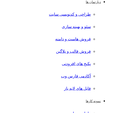
دپارتمان ها
طراحی و کدنویسی سایت
سئو و بهینه سازی
فروش هاست و دامنه
فروش قالب و پلاگین
پکیج های افزودنی
آکادمی فارس وب
فایل های لایه باز
نمونه کارها