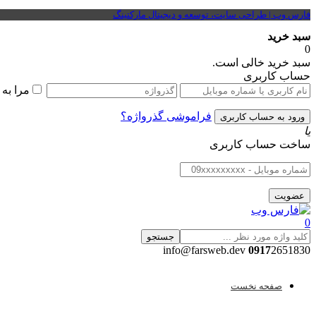
فارس وب | طراحی سایت، توسعه و دیجیتال مارکتینگ
سبد خرید
0
سبد خرید خالی است.
حساب کاربری
مرا به
فراموشی گذرواژه؟
یا
ساخت حساب کاربری
0
جستجو
0917
2651830 info@farsweb.dev
صفحه نخست