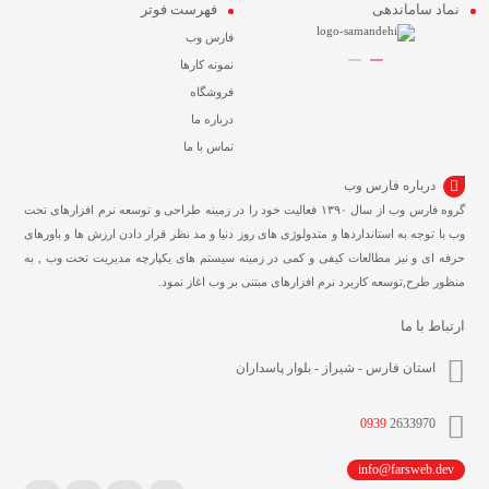
نماد ساماندهی
فهرست فوتر
فارس وب
نمونه کارها
فروشگاه
درباره ما
تماس با ما
درباره فارس وب
گروه فارس وب از سال ۱۳۹۰ فعالیت خود را در زمینه طراحی و توسعه نرم افزارهای تحت
وب با توجه به استانداردها و متدولوژی های روز دنیا و مد نظر قرار دادن ارزش ها و باورهای
حرفه ای و نیز مطالعات کیفی و کمی در زمینه سیستم های یکپارچه مدیریت تحت وب , به
منظور طرح,توسعه کاربرد نرم افزارهای مبتنی بر وب اغاز نمود.
ارتباط با ما
استان فارس - شیراز - بلوار پاسداران
0939
2633970
info@farsweb.dev