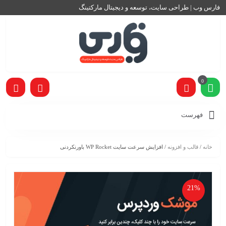
فارس وب | طراحی سایت، توسعه و دیجیتال مارکتینگ
0
فهرست
خانه
/
قالب و افزونه
/ افزایش سرعت سایت WP Rocket باورنکردنی
21%