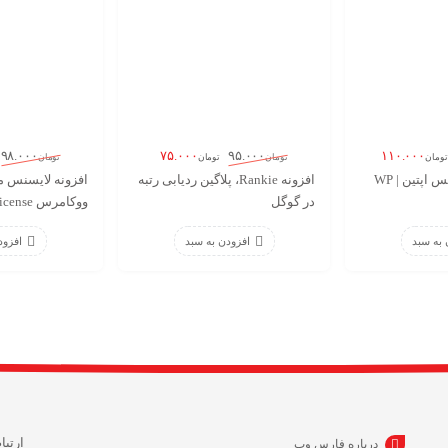
۷۵.۰۰۰
۱۱۰.۰۰۰
۹۸.۰۰۰
۹۵.۰۰۰
تومان
تومان
تومان
تومان
افزونه گردونه شانس اپتین | WP
افزونه Rankie، پلاگین ردیابی رتبه
افزونه لایسنس 
در گوگل
ووکامرس Easy License
 به سبد
افزودن به سبد
افزود
ارتبا
درباره فارس وب