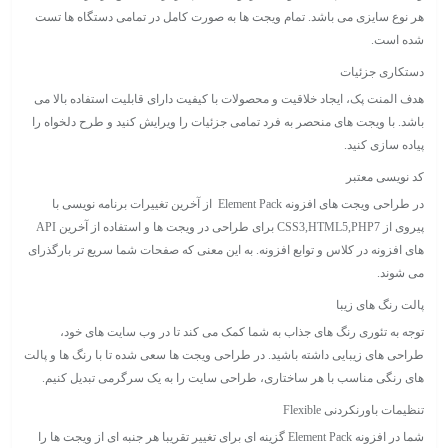
هر نوع سایزی می باشد. تمام ویجت ها به صورت کامل در تمامی دستگاه ها تست
شده است.
دستکاری جزئیات
هدف المنت پک، ایجاد خلاقیت و محصولات با کیفیت دارای قابلیت استفاده بالا می
باشد. با ویجت های منحصر به فرد تمامی جزئیات را ویرایش کنید و طرح دلخواه را
پیاده سازی کنید.
کد نویسی معتبر
در طراحی ویجت های افزونه Element Pack از آخرین تغییرات برنامه نویسی با
پیروی از CSS3,HTML5,PHP7 برای طراحی در ویجت ها و استفاده از آخرین API
های افزونه در کلاس و توابع افزونه. به این معنی که صفحات شما سریع تر بارگذرای
می شوند.
پالت رنگ های زیبا
توجه به تئوری رنگ های جذاب به شما کمک می کند تا در وب سایت های خود،
طراحی های زیبایی داشته باشید. در طراحی ویجت ها سعی شده تا با رنگ ها و پالت
های رنگی مناسب با هر ساختاری، طراحی سایت را به یک سرگرمی تبدیل کنیم.
تنظیمات باورنکردنی Flexible
شما در افزونه Element Pack گزینه ای برای تغییر تقریبا هر جنبه ای از ویجت ها را