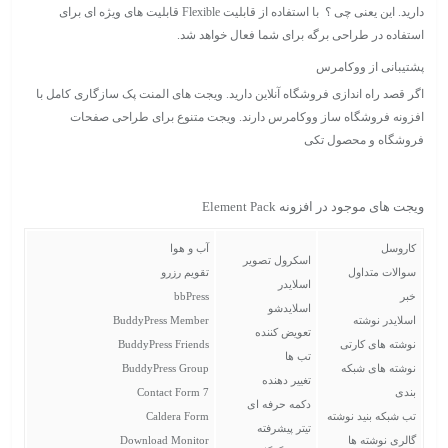
دارید. این یعنی چی ؟ با استفاده از قابلیت Flexible قابلیت های ویژه ای برای
استفاده در طراحی برگه برای شما فعال خواهد شد.
پشتیبانی از ووکامرس
اگر قصد راه اندازی فروشگاه آنلاین دارید. ویجت های المنت پک سازگاری کامل با
افزونه فروشگاه ساز ووکامرس دارند. ویجت متنوع برای طراحی صفحات
فروشگاه و محصول تکی
ویجت های موجود در افزونه Element Pack
کاروسل
آب و هوا
اسکرول تصویر
سوالات متداول
تقویم رزرو
اسلایدر
خبر
bbPress
اسلایدشو
اسلایدر نوشته
BuddyPress Member
تعویض کننده
نوشته های کارتی
BuddyPress Friends
تب ها
نوشته های شبکه
BuddyPress Group
تغییر دهنده
بندی
Contact Form 7
دکمه حرفه ای
تب شبکه بنید نوشته
Caldera Form
تیتر پیشرفته
گالری نوشته ها
Download Monitor