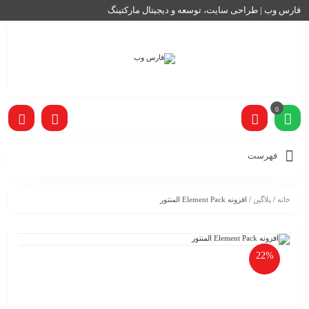
فارس وب | طراحی سایت، توسعه و دیجیتال مارکتینگ
0
فهرست
خانه
/
پلاگین
/ افزونه Element Pack المنتور
22%