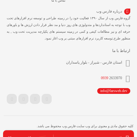
تماس با ما
درباره فارس وب
گروه فارس وب از سال ۱۳۹۰ فعالیت خود را در زمینه طراحی و توسعه نرم افزارهای تحت
وب با توجه به استانداردها و متدولوژی های روز دنیا و مد نظر قرار دادن ارزش ها و باورهای
حرفه ای و نیز مطالعات کیفی و کمی در زمینه سیستم های یکپارچه مدیریت تحت وب , به
منظور طرح,توسعه کاربرد نرم افزارهای مبتنی بر وب اغاز نمود.
ارتباط با ما
استان فارس - شیراز - بلوار پاسداران
0939
2633970
info@farsweb.dev
کلیه حقوق مادی و معنوی برای وب سایت فارس وب محفوظ می باشد.