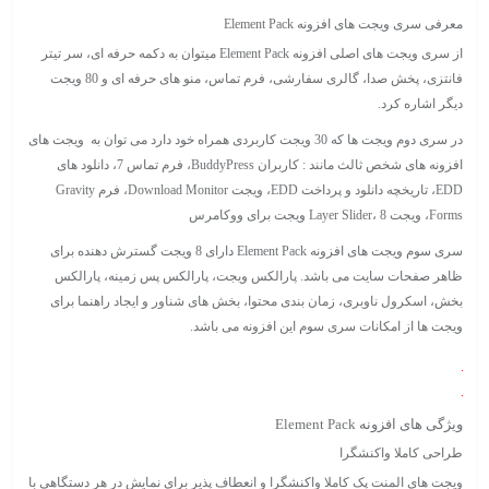
معرفی سری ویجت های افزونه Element Pack
از سری ویجت های اصلی افزونه Element Pack میتوان به دکمه حرفه ای، سر تیتر
فانتزی، پخش صدا، گالری سفارشی، فرم تماس، منو های حرفه ای و 80 ویجت
دیگر اشاره کرد.
در سری دوم ویجت ها که 30 ویجت کاربردی همراه خود دارد می توان به ویجت های
افزونه های شخص ثالث مانند : کاربران BuddyPress، فرم تماس 7، دانلود های
EDD، تاریخچه دانلود و پرداخت EDD، ویجت Download Monitor، فرم Gravity
Forms، ویجت Layer Slider، 8 ویجت برای ووکامرس
سری سوم ویجت های افزونه Element Pack دارای 8 ویجت گسترش دهنده برای
ظاهر صفحات سایت می باشد. پارالکس ویجت، پارالکس پس زمینه، پارالکس
بخش، اسکرول ناوبری، زمان بندی محتوا، بخش های شناور و ایجاد راهنما برای
ویجت ها از امکانات سری سوم این افزونه می باشد.
ویژگی های افزونه Element Pack
طراحی کاملا واکنشگرا
ویجت های المنت پک کاملا واکنشگرا و انعطاف پذیر برای نمایش در هر دستگاهی با