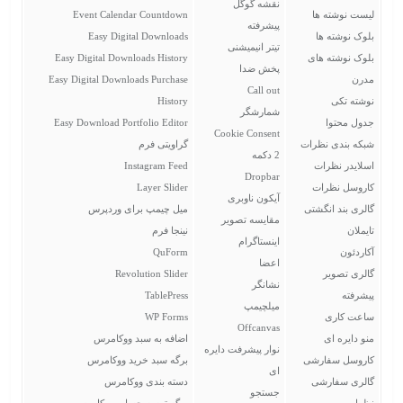
نقشه گوگل
لیست نوشته ها
Event Calendar Countdown
پیشرفته
بلوک نوشته ها
Easy Digital Downloads
تیتر انیمیشنی
بلوک نوشته های
Easy Digital Downloads History
پخش ضدا
مدرن
Easy Digital Downloads Purchase
Call out
نوشته تکی
History
شمارشگر
جدول محتوا
Easy Download Portfolio Editor
Cookie Consent
شبکه بندی نظرات
گراویتی فرم
2 دکمه
اسلایدر نظرات
Instagram Feed
Dropbar
کاروسل نظرات
Layer Slider
آیکون ناوبری
گالری بند انگشتی
میل چیمپ برای وردپرس
مقایسه تصویر
تایملان
نینجا فرم
اینستاگرام
آکاردئون
QuForm
اعضا
گالری تصویر
Revolution Slider
نشانگر
پیشرفته
TablePress
میلچیمپ
ساعت کاری
WP Forms
Offcanvas
منو دایره ای
اضافه به سبد ووکامرس
نوار پیشرفت دایره
کاروسل سفارشی
برگه سبد خرید ووکامرس
ای
گالری سفارشی
دسته بندی ووکامرس
جستجو