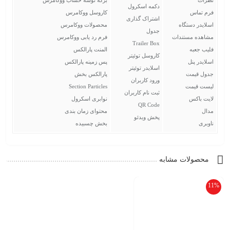
نظرات
برگه توسه حساب ووکامرس
دکمه اسکرول
فرم تماس
کاروسل ووکامرس
اشتراک گذاری
اسلایدر دستگاه
محصولات ووکامرس
جدول
مشاهده مستندات
فرم رد یابی ووکامرس
Trailer Box
فلیب جعبه
المنت پارالکس
کاروسل توئیتر
اسلایدر پنل
پس زمینه پارالکس
اسلایدر توئیتر
جدول قیمت
پارالکس بخش
ورود کاربران
لیست قیمت
Section Particles
ثبت نام کاربران
لایت باکس
نوابری اسکرول
QR Code
مدال
محتوای زمان بندی
پخش ویدئو
ناوبری
بخش چسبیده
محصولات مشابه
11%