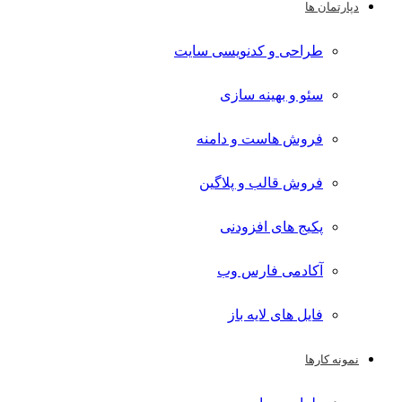
دپارتمان ها
طراحی و کدنویسی سایت
سئو و بهینه سازی
فروش هاست و دامنه
فروش قالب و پلاگین
پکیج های افزودنی
آکادمی فارس وب
فایل های لایه باز
نمونه کارها