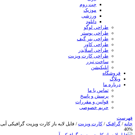
چت روم
موزیک
ورزشی
دانلود
طراحی لوگو
طراحی پوستر
طراحی بنر گیف
طراحی کاور
طراحی اسلایدر
طراحی کارت ویزیت
ساخت تیزر
اپلیکیشن
فروشگاه
وبلاگ
درباره ما
تماس با ما
پرسش و پاسخ
قوانین و مقررات
حریم خصوصی
فهرست
خانه
/
گرافیک
/
کارت ویزیت
/ فایل لایه باز کارت ویزیت گرافیکی آبی
40%