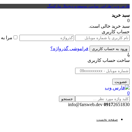
فارس وب | طراحی سایت، توسعه و دیجیتال مارکتینگ
سبد خرید
0
سبد خرید خالی است.
حساب کاربری
مرا به
فراموشی گذرواژه؟
یا
ساخت حساب کاربری
0
جستجو
0917
2651830 info@farsweb.dev
صفحه نخست