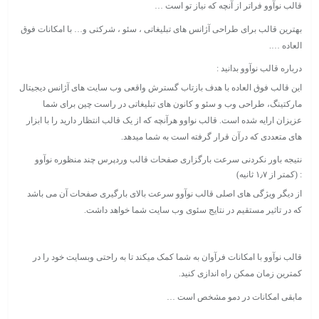
قالب نوآوو فراتر از آنچه که نیاز تو است …
بهترین قالب برای طراحی آژانس های تبلیغاتی ، سئو ، شرکتی و… با امکانات فوق
العاده ….
درباره قالب نوآوو بدانید :
این قالب فوق العاده با هدف بازتاب گسترش واقعی وب سایت های آژانس دیجیتال
مارکتینگ، طراحی وب و سئو و کانون های تبلیغاتی در راست چین برای شما
عزیزان ارایه شده است. قالب نواوو هرآنچه که از یک قالب انتظار دارید را با ابزار
های متعددی که درآن قرار گرفته است به شما میدهد.
نتیجه باور نکردنی سرعت بارگزاری صفحات قالب وردپرس چند منظوره نوآوو
: (کمتر از ۱٫۷ ثانیه)
از دیگر ویژگی های اصلی قالب نوآوو سرعت بالای بارگیری صفحات آن می باشد
که در تاثیر مستقیم در نتایج سئوی وب سایت شما خواهد داشت.
قالب نوآوو با امکانات فرآوان به شما کمک میکند تا به راحتی وبسایت خود را در
کمترین زمان ممکن راه اندازی کنید.
مابقی امکانات در دمو مشخص است …