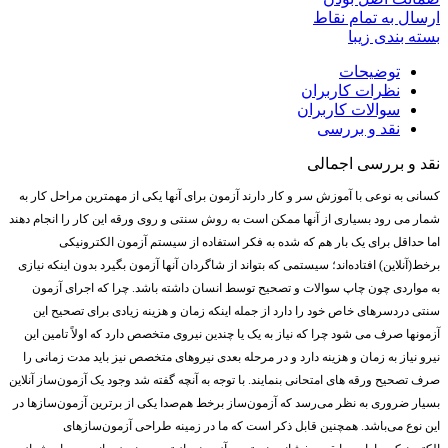
ارسال به تمام نقاط
بسته بندی زیبا
توضیحات
نظرات کاربران
سوالات کاربران
نقد و بررسی
نقد و بررسی اجمالی
کسانی به نوعی با آموزش سر و کار دارند آزمون برای آنها یکی از مهمترین مراحل کار به
شمار می رود بسیاری از آنها ممکن است به روش سنتی و روی ورقه این کار را انجام دهند
اما حداقل برای یک بار هم که شده به فکر استفاده از سیستم آزمون الکترونیکی
برخط(آنلاین) افتاده‌اند؛ سیستمی که بتواند از شاگردان آنها آزمون بگیرد بدون اینکه نیازی
به مواردی چون چاپ سوالات و تصحیح توسط انسان داشته باشد. چرا که اجرای آزمون
سنتی دردسرهای خاص خود را دارد از جمله اینکه زمان و هزینه زیادی برای تصحیح این
آزمونها صرف می شود چرا که نیاز به یک یا چندین نیروی متخصص دارد که اولاً تامین این
نیرو نیاز به زمان و هزینه دارد و در مرحله بعدی نیروهای متخصص نیز باید مدت زمانی را
صرف تصحیح ورقه های امتحانی بنمایند. با توجه به آنچه گفته شد وجود یک آزمون‌ساز آنلاین
بسیار ضروری به نظر می‌رسد که آزمون‌ساز برخط هم‌صدا یکی از برترین آزمون‌سازها در
این نوع می‌باشد. همچنین قابل ذکر است که ما در زمینه طراحی آزمون‌سازهای