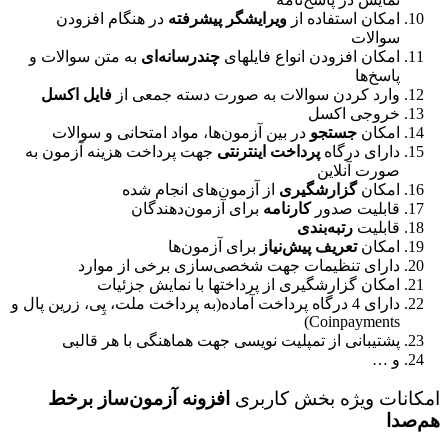
امکان استفاده از
ویرایشگر پیشرفته
در هنگام افزودن
سوالات
امکان افزودن انواع فایلهای
چندرسانه‌ای
به متن سوالات و
پاسخ‌ها
وارد کردن سوالات به صورت دسته جمعی از
فایل اکسل
خروجی اکسل
امکان
جستجو
در بین آزمون‌ها، مواد امتحانی و سوالات
دارای درگاه
پرداخت اینترنتی
جهت پرداخت هزینه آزمون به
صورت آنلاین
امکان
گزارشگیری
از آزمون‌های انجام شده
قابلیت صدور
کارنامه
برای آزمون‌دهندگان
قابلیت
رتبه‌بندی
امکان
تعریف پیش‌نیاز
برای آزمون‌ها
دارای تنظیمات جهت شخصی‌سازی برخی از موارد
امکان گزارشگیری از پرداختها با نمایش جزئیات
دارای 4 درگاه پرداخت آماده(به پرداخت ملت، پِی، زرین پال و
Coinpayments)
پشتیبانی از تمپلیت نویسی جهت هماهنگی با هر قالبی
و …
امکانات ویژه بخش کاربری
افزونه آزمون‌ساز برخط
هم‌صدا