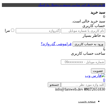
فارس وب | طراحی سایت، توسعه و دیجیتال مارکتینگ
سبد خرید
0
سبد خرید خالی است.
حساب کاربری
مرا
به خاطر بسپار
فراموشی گذرواژه؟
یا
ساخت حساب کاربری
0
جستجو
0917
2651830 info@farsweb.dev
صفحه نخست