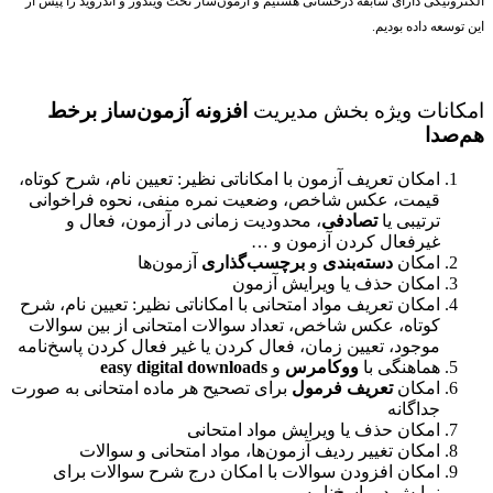
الکترونیکی دارای سابقه درخشانی هستیم و آزمون‌ساز تحت ویندوز و اندروید را پیش از
این توسعه داده بودیم.
امکانات ویژه بخش مدیریت
افزونه آزمون‌ساز برخط
هم‌صدا
امکان تعریف آزمون با امکاناتی نظیر: تعیین نام، شرح کوتاه،
قیمت، عکس شاخص، وضعیت نمره منفی، نحوه فراخوانی
ترتیبی یا
تصادفی
، محدودیت زمانی در آزمون، فعال و
غیرفعال کردن آزمون و …
امکان
دسته‌بندی
و
برچسب‌گذاری
آزمون‌ها
امکان حذف یا ویرایش آزمون
امکان تعریف مواد امتحانی با امکاناتی نظیر: تعیین نام، شرح
کوتاه، عکس شاخص، تعداد سوالات امتحانی از بین سوالات
موجود، تعیین زمان، فعال کردن یا غیر فعال کردن پاسخ‌نامه
هماهنگی با
ووکامرس
و
easy digital downloads
امکان
تعریف فرمول
برای تصحیح هر ماده امتحانی به صورت
جداگانه
امکان حذف یا ویرایش مواد امتحانی
امکان تغییر ردیف آزمون‌ها، مواد امتحانی و سوالات
امکان افزودن سوالات با امکان درج شرح سوالات برای
نمایش در پاسخ‌نامه